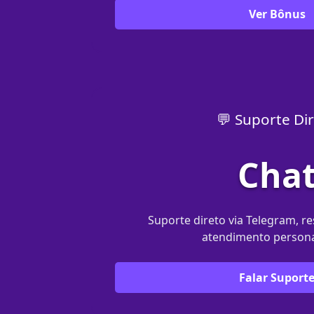
Ver Bônus
💬 Suporte Di
Cha
Suporte direto via Telegram, r
atendimento persona
Falar Suport