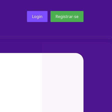
Login
Registrar-se