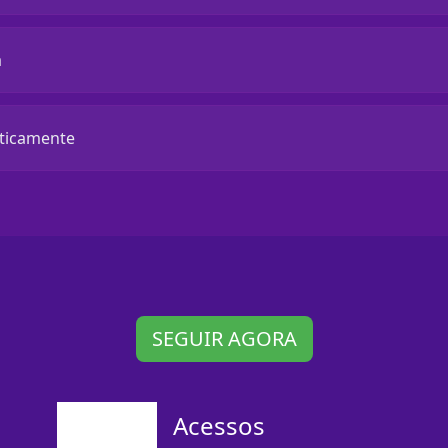
a
aticamente
SEGUIR AGORA
Acessos