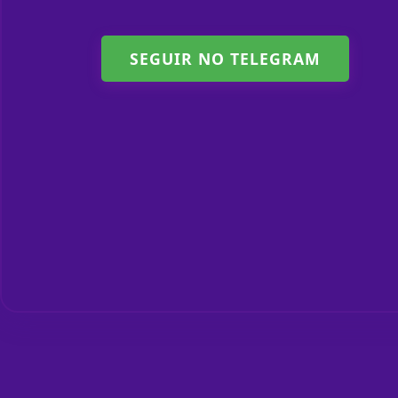
SEGUIR NO TELEGRAM