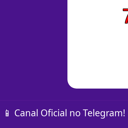
📱 Canal Oficial no Telegram!