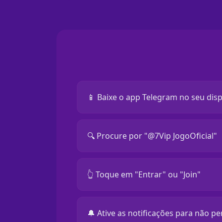
📱 Baixe o app Telegram no seu disp
🔍 Procure por "@7Vip JogoOficial"
👆 Toque em "Entrar" ou "Join"
🔔 Ative as notificações para não p