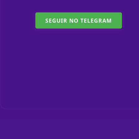
SEGUIR NO TELEGRAM