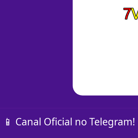
📱 Canal Oficial no Telegram!