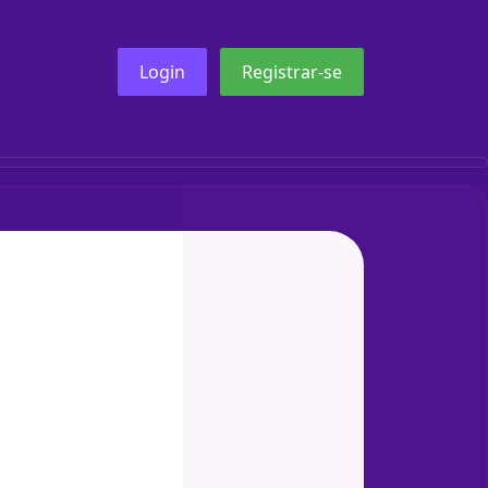
Login
Registrar-se