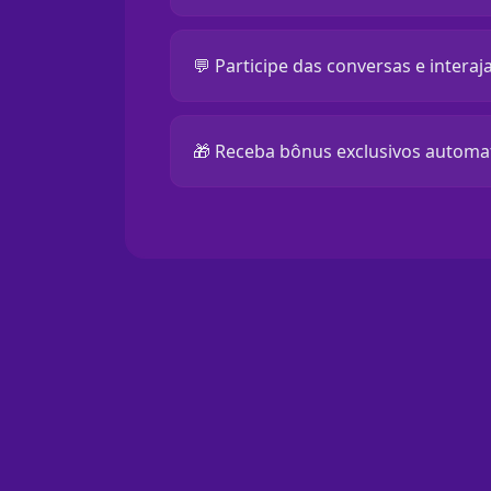
💬 Participe das conversas e interaj
🎁 Receba bônus exclusivos autom