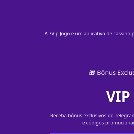
A 7Vip Jogo é um aplicativo de cassino 
🎁 Bônus Exclu
VIP
Receba bônus exclusivos do Telegra
e códigos promocionai