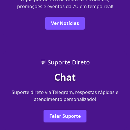
promoções e eventos da 7U em tempo real!
Ver Notícias
💬 Suporte Direto
Chat
Suporte direto via Telegram, respostas rápidas e
atendimento personalizado!
Falar Suporte