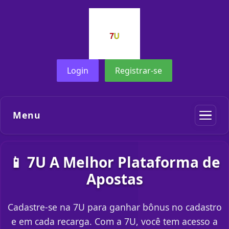
Login
Registrar-se
Menu
📱 7U A Melhor Plataforma de
Apostas
Cadastre-se na 7U para ganhar bônus no cadastro
e em cada recarga. Com a 7U, você tem acesso a