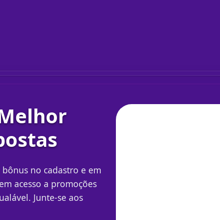
 Melhor
postas
 bônus no cadastro e em
tem acesso a promoções
ualável. Junte-se aos