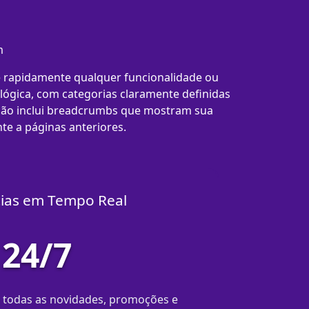
m
re rapidamente qualquer funcionalidade ou
lógica, com categorias claramente definidas
ação inclui breadcrumbs que mostram sua
nte a páginas anteriores.
cias em Tempo Real
24/7
e todas as novidades, promoções e