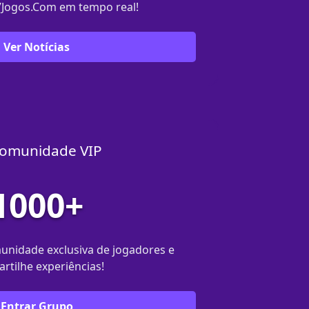
7Jogos.Com em tempo real!
Ver Notícias
Comunidade VIP
1000+
unidade exclusiva de jogadores e
rtilhe experiências!
Entrar Grupo