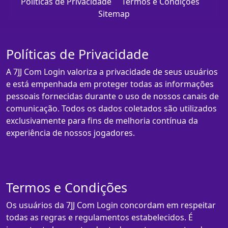
Políticas de Privacidade
Termos e Condições
Sitemap
Políticas de Privacidade
A 7JJ Com Login valoriza a privacidade de seus usuários
e está empenhada em proteger todas as informações
pessoais fornecidas durante o uso de nossos canais de
comunicação. Todos os dados coletados são utilizados
exclusivamente para fins de melhoria contínua da
experiência de nossos jogadores.
Termos e Condições
Os usuários da 7JJ Com Login concordam em respeitar
todas as regras e regulamentos estabelecidos. É