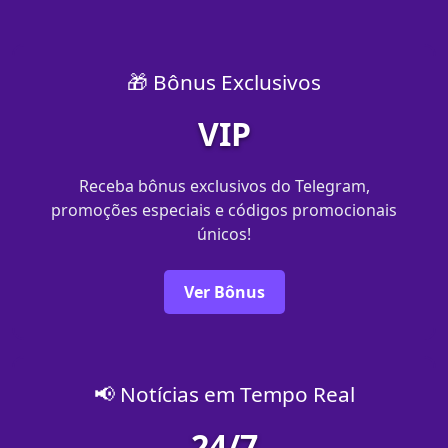
🎁 Bônus Exclusivos
VIP
Receba bônus exclusivos do Telegram,
promoções especiais e códigos promocionais
únicos!
Ver Bônus
📢 Notícias em Tempo Real
24/7