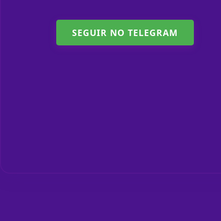
SEGUIR NO TELEGRAM