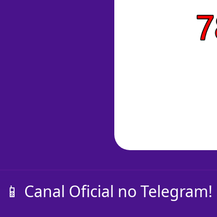
📱 Canal Oficial no Telegram!