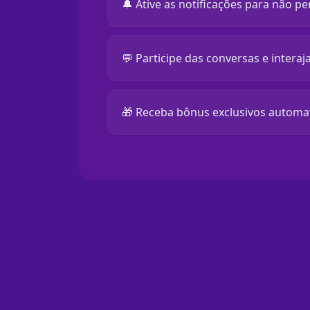
🔔 Ative as notificações para não p
💬 Participe das conversas e interaj
🎁 Receba bônus exclusivos autom