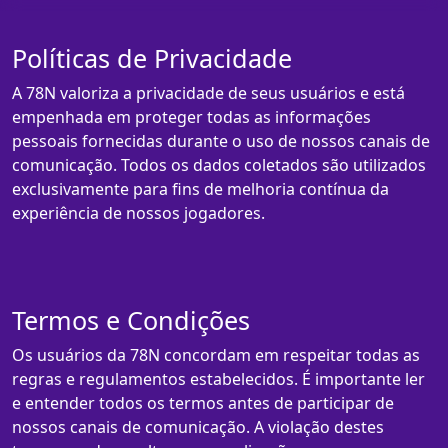
Políticas de Privacidade
A 78N valoriza a privacidade de seus usuários e está
empenhada em proteger todas as informações
pessoais fornecidas durante o uso de nossos canais de
comunicação. Todos os dados coletados são utilizados
exclusivamente para fins de melhoria contínua da
experiência de nossos jogadores.
Termos e Condições
Os usuários da 78N concordam em respeitar todas as
regras e regulamentos estabelecidos. É importante ler
e entender todos os termos antes de participar de
nossos canais de comunicação. A violação destes