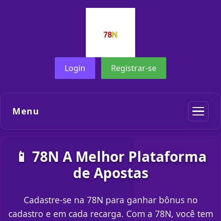
Login
Registrar-se
Menu
📱 78N A Melhor Plataforma
de Apostas
Cadastre-se na 78N para ganhar bônus no
cadastro e em cada recarga. Com a 78N, você tem