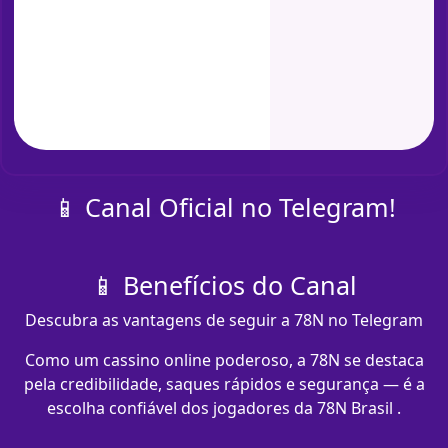
📱 Canal Oficial no Telegram!
📱 Benefícios do Canal
Descubra as vantagens de seguir a 78N no Telegram
Como um cassino online poderoso, a 78N se destaca
pela credibilidade, saques rápidos e segurança — é a
escolha confiável dos jogadores da 78N Brasil .