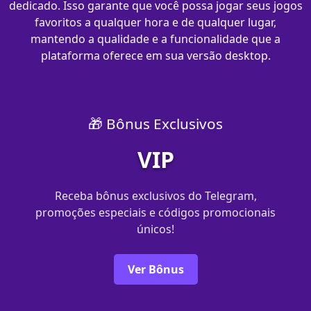
dedicado. Isso garante que você possa jogar seus jogos
favoritos a qualquer hora e de qualquer lugar,
mantendo a qualidade e a funcionalidade que a
plataforma oferece em sua versão desktop.
🎁 Bônus Exclusivos
VIP
Receba bônus exclusivos do Telegram,
promoções especiais e códigos promocionais
únicos!
Ver Bônus