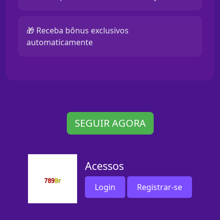
🎁 Receba bônus exclusivos
automaticamente
SEGUIR AGORA
Acessos
Login
Registrar-se