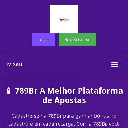
Login
Registrar-se
Menu
📱 789Br A Melhor Plataforma
de Apostas
Cadastre-se na 789Br para ganhar bônus no
cadastro e em cada recarga. Com a 789Br, você