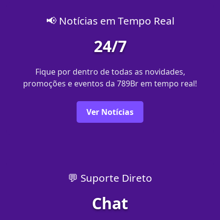
📢 Notícias em Tempo Real
24/7
Fique por dentro de todas as novidades,
promoções e eventos da 789Br em tempo real!
Ver Notícias
💬 Suporte Direto
Chat