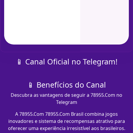
📱 Canal Oficial no Telegram!
📱 Benefícios do Canal
Descubra as vantagens de seguir a 78955.Com no
Telegram
A 78955.Com 78955.Com Brasil combina jogos
inovadores e sistema de recompensas atrativo para
oferecer uma experiência irresistível aos brasileiros.