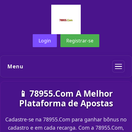
Login
Registrar-se
Menu
📱 78955.Com A Melhor
Plataforma de Apostas
Cadastre-se na 78955.Com para ganhar bônus no
cadastro e em cada recarga. Com a 78955.Com,