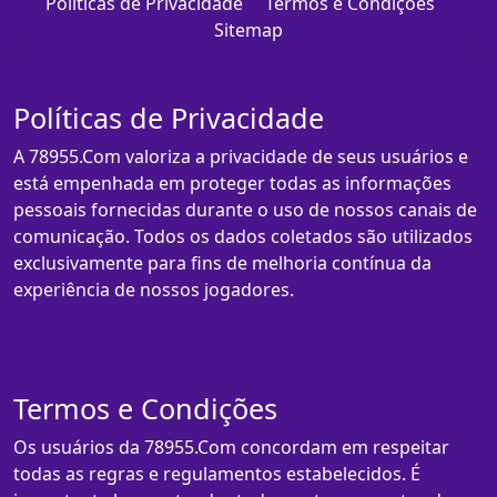
Políticas de Privacidade
Termos e Condições
Sitemap
Políticas de Privacidade
A 78955.Com valoriza a privacidade de seus usuários e
está empenhada em proteger todas as informações
pessoais fornecidas durante o uso de nossos canais de
comunicação. Todos os dados coletados são utilizados
exclusivamente para fins de melhoria contínua da
experiência de nossos jogadores.
Termos e Condições
Os usuários da 78955.Com concordam em respeitar
todas as regras e regulamentos estabelecidos. É