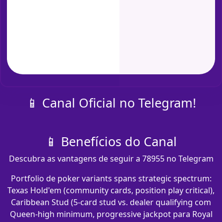
📱 Canal Oficial no Telegram!
📱 Benefícios do Canal
Descubra as vantagens de seguir a 78955 no Telegram
Portfolio de poker variants spans strategic spectrum:
Texas Hold'em (community cards, position play critical),
Caribbean Stud (5-card stud vs. dealer qualifying com
Queen-high minimum, progressive jackpot para Royal