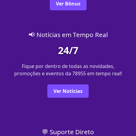
Ver Bônus
📢 Notícias em Tempo Real
24/7
Fique por dentro de todas as novidades,
promoções e eventos da 78955 em tempo real!
Ver Notícias
💬 Suporte Direto