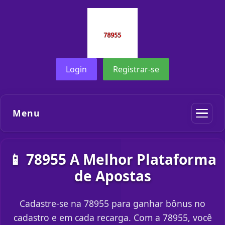
Login
Registrar-se
Menu
📱 78955 A Melhor Plataforma
de Apostas
Cadastre-se na 78955 para ganhar bônus no
cadastro e em cada recarga. Com a 78955, você