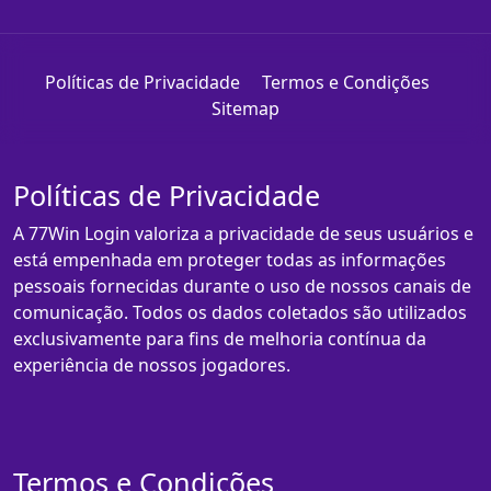
Políticas de Privacidade
Termos e Condições
Sitemap
Políticas de Privacidade
A 77Win Login valoriza a privacidade de seus usuários e
está empenhada em proteger todas as informações
pessoais fornecidas durante o uso de nossos canais de
comunicação. Todos os dados coletados são utilizados
exclusivamente para fins de melhoria contínua da
experiência de nossos jogadores.
Termos e Condições