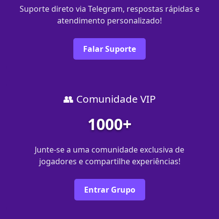
Suporte direto via Telegram, respostas rápidas e
atendimento personalizado!
Falar Suporte
👥 Comunidade VIP
1000+
Junte-se a uma comunidade exclusiva de
jogadores e compartilhe experiências!
Entrar Grupo