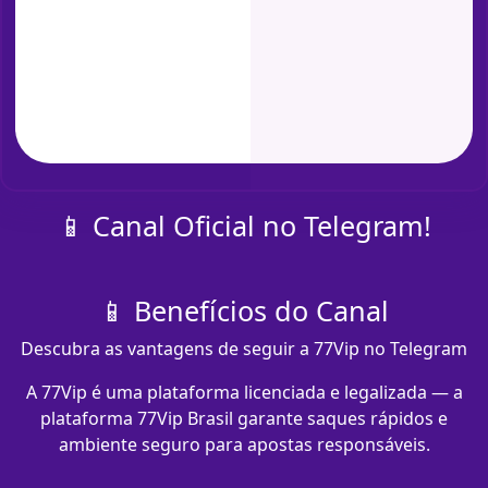
📱 Canal Oficial no Telegram!
📱 Benefícios do Canal
Descubra as vantagens de seguir a 77Vip no Telegram
A 77Vip é uma plataforma licenciada e legalizada — a
plataforma 77Vip Brasil garante saques rápidos e
ambiente seguro para apostas responsáveis.