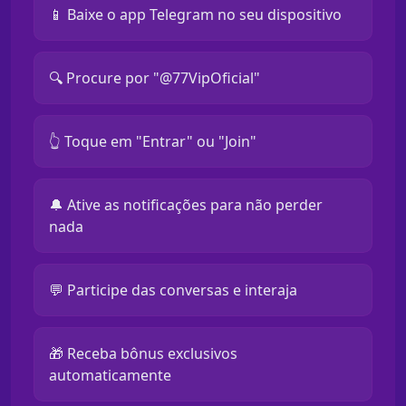
📱 Baixe o app Telegram no seu dispositivo
🔍 Procure por "@77VipOficial"
👆 Toque em "Entrar" ou "Join"
🔔 Ative as notificações para não perder
nada
💬 Participe das conversas e interaja
🎁 Receba bônus exclusivos
automaticamente