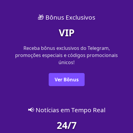
🎁 Bônus Exclusivos
VIP
Receba bônus exclusivos do Telegram,
promoções especiais e códigos promocionais
únicos!
Ver Bônus
📢 Notícias em Tempo Real
24/7