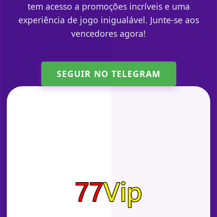
tem acesso a promoções incríveis e uma
experiência de jogo inigualável. Junte-se aos
vencedores agora!
SEGUIR NO TELEGRAM