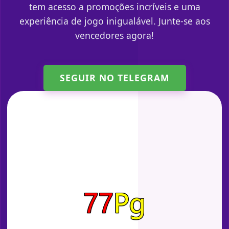
tem acesso a promoções incríveis e uma
experiência de jogo inigualável. Junte-se aos
vencedores agora!
SEGUIR NO TELEGRAM