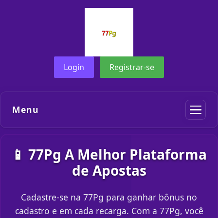
Login
Registrar-se
Menu
📱 77Pg A Melhor Plataforma
de Apostas
Cadastre-se na 77Pg para ganhar bônus no
cadastro e em cada recarga. Com a 77Pg, você