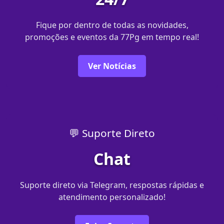
Fique por dentro de todas as novidades,
promoções e eventos da 77Pg em tempo real!
Ver Notícias
💬 Suporte Direto
Chat
Suporte direto via Telegram, respostas rápidas e
atendimento personalizado!