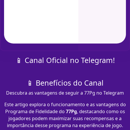
📱 Canal Oficial no Telegram!
📱 Benefícios do Canal
Descubra as vantagens de seguir a 77Pg no Telegram
Este artigo explora o funcionamento e as vantagens do
Programa de Fidelidade do
77Pg
, destacando como os
jogadores podem maximizar suas recompensas e a
importância desse programa na experiência de jogo.