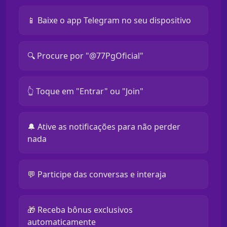
📱 Baixe o app Telegram no seu dispositivo
🔍 Procure por "@77PgOficial"
👆 Toque em "Entrar" ou "Join"
🔔 Ative as notificações para não perder
nada
💬 Participe das conversas e interaja
🎁 Receba bônus exclusivos
automaticamente