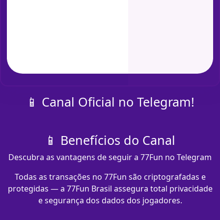
📱 Canal Oficial no Telegram!
📱 Benefícios do Canal
Descubra as vantagens de seguir a 77Fun no Telegram
Todas as transações no 77Fun são criptografadas e
protegidas — a 77Fun Brasil assegura total privacidade
e segurança dos dados dos jogadores.