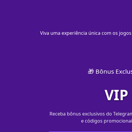
Viva uma experiência única com os jogos
🎁 Bônus Exclu
VIP
Receba bônus exclusivos do Telegra
e códigos promocionai