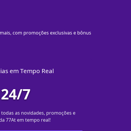
o mais, com promoções exclusivas e bônus
cias em Tempo Real
24/7
e todas as novidades, promoções e
da 77At em tempo real!