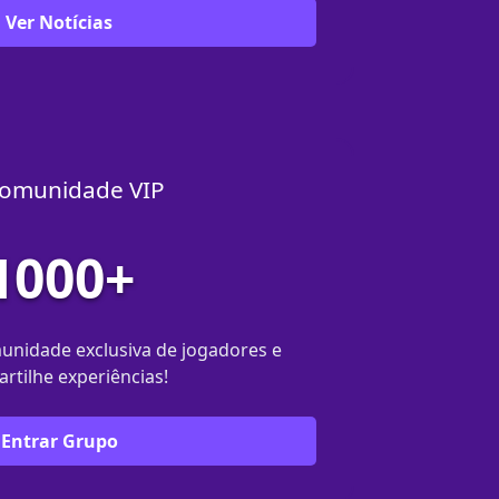
Ver Notícias
Comunidade VIP
1000+
unidade exclusiva de jogadores e
rtilhe experiências!
Entrar Grupo