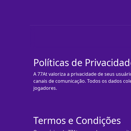
Políticas de Privacida
A 77At valoriza a privacidade de seus usuá
canais de comunicação. Todos os dados cole
jogadores.
Termos e Condições