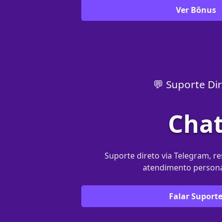
Ver Bônus
💬 Suporte Di
Cha
Suporte direto via Telegram, r
atendimento persona
Falar Suport