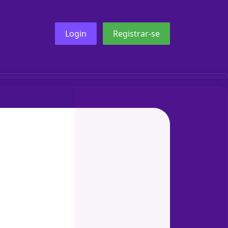
Login
Registrar-se