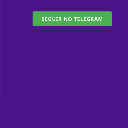
SEGUIR NO TELEGRAM