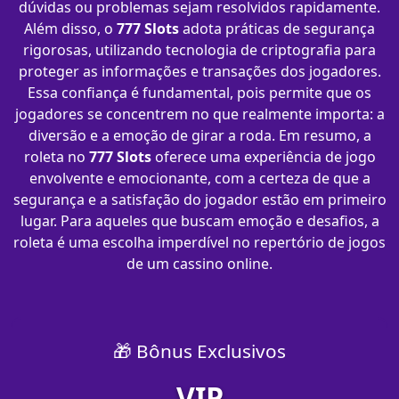
dúvidas ou problemas sejam resolvidos rapidamente.
Além disso, o
777 Slots
adota práticas de segurança
rigorosas, utilizando tecnologia de criptografia para
proteger as informações e transações dos jogadores.
Essa confiança é fundamental, pois permite que os
jogadores se concentrem no que realmente importa: a
diversão e a emoção de girar a roda. Em resumo, a
roleta no
777 Slots
oferece uma experiência de jogo
envolvente e emocionante, com a certeza de que a
segurança e a satisfação do jogador estão em primeiro
lugar. Para aqueles que buscam emoção e desafios, a
roleta é uma escolha imperdível no repertório de jogos
de um cassino online.
🎁 Bônus Exclusivos
VIP