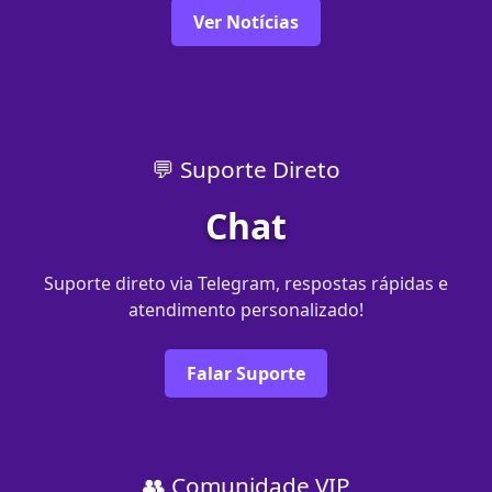
Ver Notícias
💬 Suporte Direto
Chat
Suporte direto via Telegram, respostas rápidas e
atendimento personalizado!
Falar Suporte
👥 Comunidade VIP