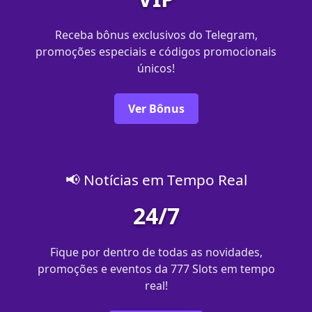
Receba bônus exclusivos do Telegram,
promoções especiais e códigos promocionais
únicos!
Ver Bônus
📢 Notícias em Tempo Real
24/7
Fique por dentro de todas as novidades,
promoções e eventos da 777 Slots em tempo
real!