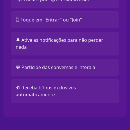
👆 Toque em "Entrar" ou "Join"
🔔 Ative as notificações para não perder
nada
💬 Participe das conversas e interaja
🎁 Receba bônus exclusivos
automaticamente