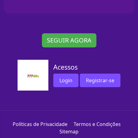
SEGUIR AGORA
Acessos
Login
Registrar-se
Políticas de Privacidade
Termos e Condições
Sitemap