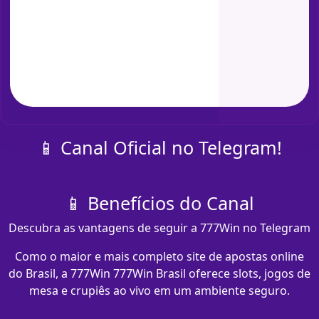
📱 Canal Oficial no Telegram!
📱 Benefícios do Canal
Descubra as vantagens de seguir a 777Win no Telegram
Como o maior e mais completo site de apostas online
do Brasil, a 777Win 777Win Brasil oferece slots, jogos de
mesa e crupiês ao vivo em um ambiente seguro.