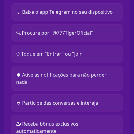
📱 Baixe o app Telegram no seu dispositivo
🔍 Procure por "@777TigerOficial"
👆 Toque em "Entrar" ou "Join"
🔔 Ative as notificações para não perder
nada
💬 Participe das conversas e interaja
🎁 Receba bônus exclusivos
automaticamente