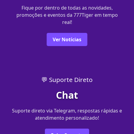
Fique por dentro de todas as novidades,
promoções e eventos da 777Tiger em tempo
real!
Ver Notícias
💬 Suporte Direto
Chat
Suporte direto via Telegram, respostas rápidas e
atendimento personalizado!