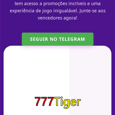
tem acesso a promoções incríveis e uma
experiência de jogo inigualável. Junte-se aos
vencedores agora!
SEGUIR NO TELEGRAM