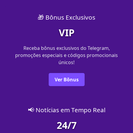
🎁 Bônus Exclusivos
VIP
Receba bônus exclusivos do Telegram,
promoções especiais e códigos promocionais
únicos!
Ver Bônus
📢 Notícias em Tempo Real
24/7