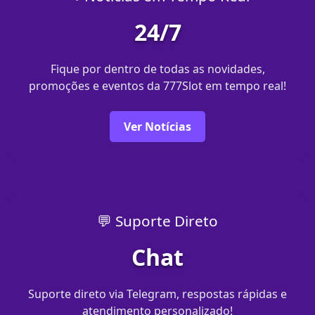
24/7
Fique por dentro de todas as novidades,
promoções e eventos da 777Slot em tempo real!
Ver Notícias
💬 Suporte Direto
Chat
Suporte direto via Telegram, respostas rápidas e
atendimento personalizado!