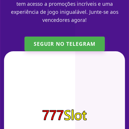
tem acesso a promoções incríveis e uma
experiência de jogo inigualável. Junte-se aos
vencedores agora!
SEGUIR NO TELEGRAM