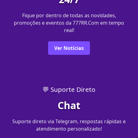
Fique por dentro de todas as novidades,
promoções e eventos da 777RR.Com em tempo
real!
Ver Notícias
💬 Suporte Direto
Chat
Suporte direto via Telegram, respostas rápidas e
atendimento personalizado!