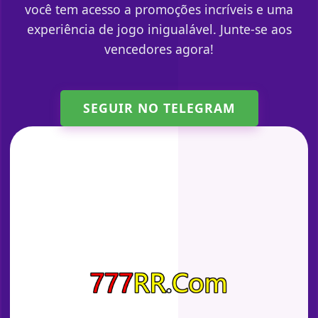
você tem acesso a promoções incríveis e uma
experiência de jogo inigualável. Junte-se aos
vencedores agora!
SEGUIR NO TELEGRAM