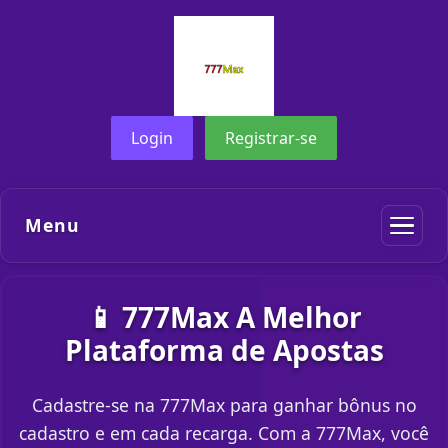
Login
Registrar-se
Menu
📱 777Max A Melhor
Plataforma de Apostas
Cadastre-se na 777Max para ganhar bônus no
cadastro e em cada recarga. Com a 777Max, você