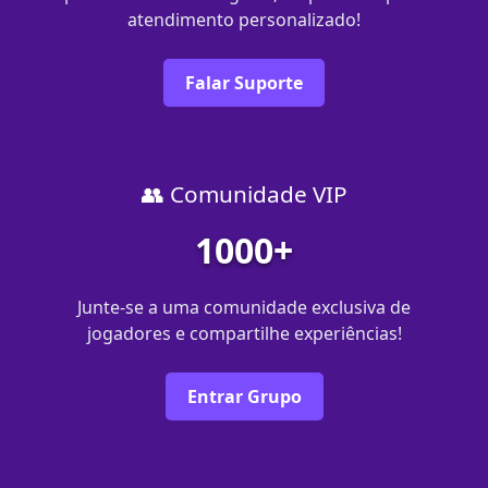
atendimento personalizado!
Falar Suporte
👥 Comunidade VIP
1000+
Junte-se a uma comunidade exclusiva de
jogadores e compartilhe experiências!
Entrar Grupo