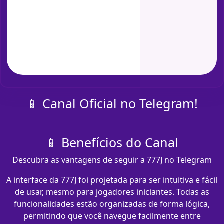
📱 Canal Oficial no Telegram!
📱 Benefícios do Canal
Descubra as vantagens de seguir a 777J no Telegram
A interface da 777J foi projetada para ser intuitiva e fácil
de usar, mesmo para jogadores iniciantes. Todas as
funcionalidades estão organizadas de forma lógica,
permitindo que você navegue facilmente entre