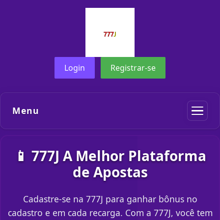
Login
Registrar-se
Menu
📱 777J A Melhor Plataforma
de Apostas
Cadastre-se na 777J para ganhar bônus no
cadastro e em cada recarga. Com a 777J, você tem