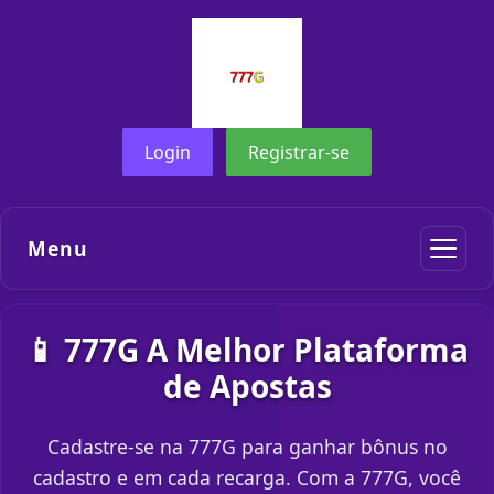
Login
Registrar-se
Menu
📱 777G A Melhor Plataforma
de Apostas
Cadastre-se na 777G para ganhar bônus no
cadastro e em cada recarga. Com a 777G, você