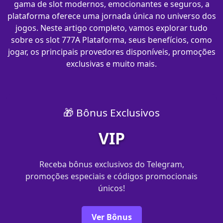
gama de slot modernos, emocionantes e seguros, a
plataforma oferece uma jornada única no universo dos
jogos. Neste artigo completo, vamos explorar tudo
sobre os slot 777A Plataforma, seus benefícios, como
jogar, os principais provedores disponíveis, promoções
exclusivas e muito mais.
🎁 Bônus Exclusivos
VIP
Receba bônus exclusivos do Telegram,
promoções especiais e códigos promocionais
únicos!
Ver Bônus