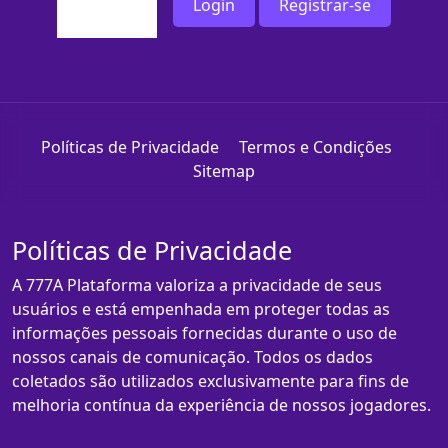
Login
Registrar-se
Políticas de Privacidade
Termos e Condições
Sitemap
Políticas de Privacidade
A 777A Plataforma valoriza a privacidade de seus
usuários e está empenhada em proteger todas as
informações pessoais fornecidas durante o uso de
nossos canais de comunicação. Todos os dados
coletados são utilizados exclusivamente para fins de
melhoria contínua da experiência de nossos jogadores.