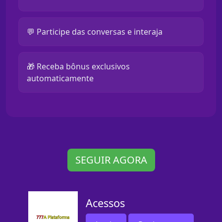
💬 Participe das conversas e interaja
🎁 Receba bônus exclusivos
automaticamente
SEGUIR AGORA
Acessos