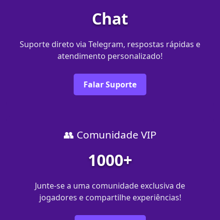
Chat
Suporte direto via Telegram, respostas rápidas e
atendimento personalizado!
Falar Suporte
👥 Comunidade VIP
1000+
Junte-se a uma comunidade exclusiva de
jogadores e compartilhe experiências!