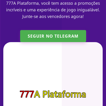
777A Plataforma, você tem acesso a promoções
incríveis e uma experiência de jogo inigualável.
Junte-se aos vencedores agora!
SEGUIR NO TELEGRAM