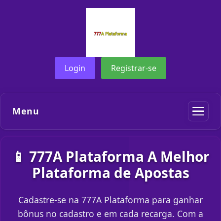
Login
Registrar-se
Menu
📱 777A Plataforma A Melhor
Plataforma de Apostas
Cadastre-se na 777A Plataforma para ganhar
bônus no cadastro e em cada recarga. Com a