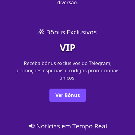
diversão.
🎁 Bônus Exclusivos
VIP
Receba bônus exclusivos do Telegram,
promoções especiais e códigos promocionais
únicos!
Ver Bônus
📢 Notícias em Tempo Real