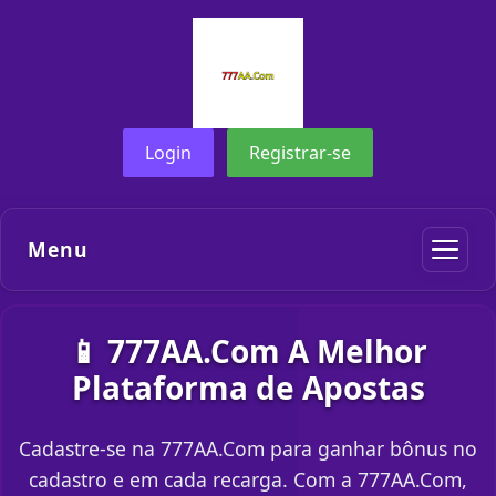
Login
Registrar-se
Menu
📱 777AA.Com A Melhor
Plataforma de Apostas
Cadastre-se na 777AA.Com para ganhar bônus no
cadastro e em cada recarga. Com a 777AA.Com,