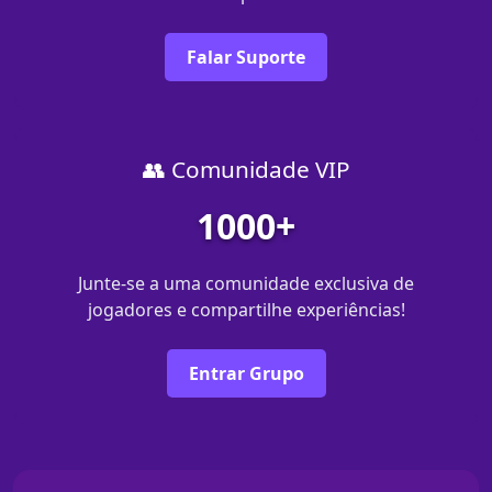
Falar Suporte
👥 Comunidade VIP
1000+
Junte-se a uma comunidade exclusiva de
jogadores e compartilhe experiências!
Entrar Grupo