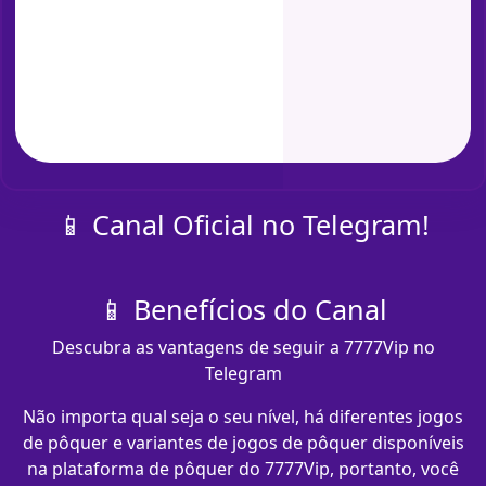
📱 Canal Oficial no Telegram!
📱 Benefícios do Canal
Descubra as vantagens de seguir a 7777Vip no
Telegram
Não importa qual seja o seu nível, há diferentes jogos
de pôquer e variantes de jogos de pôquer disponíveis
na plataforma de pôquer do 7777Vip, portanto, você