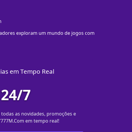
m
jogadores exploram um mundo de jogos com
cias em Tempo Real
24/7
e todas as novidades, promoções e
7777M.Com em tempo real!