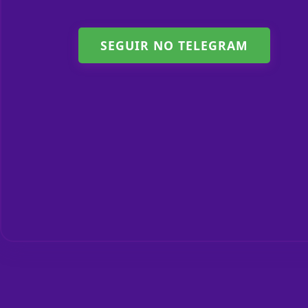
SEGUIR NO TELEGRAM