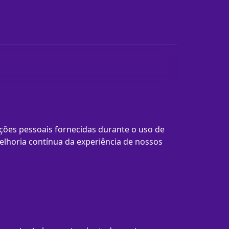
ções pessoais fornecidas durante o uso de
elhoria contínua da experiência de nossos