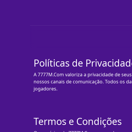
Políticas de Privacida
A 7777M.Com valoriza a privacidade de seu
nossos canais de comunicação. Todos os dad
jogadores.
Termos e Condições