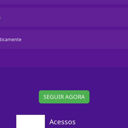
a
aticamente
SEGUIR AGORA
Acessos