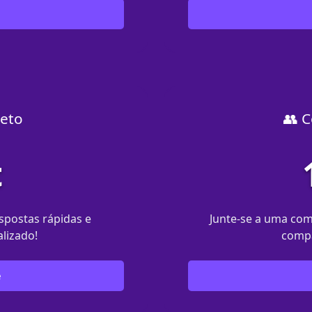
reto
👥 
t
espostas rápidas e
Junte-se a uma com
lizado!
compa
e