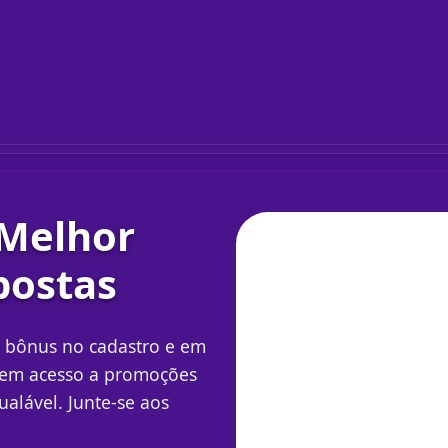
 Melhor
postas
 bônus no cadastro e em
tem acesso a promoções
ualável. Junte-se aos