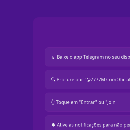
📱 Baixe o app Telegram no seu disp
🔍 Procure por "@7777M.ComOficial
👆 Toque em "Entrar" ou "Join"
🔔 Ative as notificações para não p