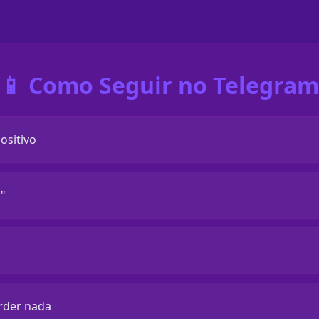
📱 Como Seguir no Telegram
ositivo
"
erder nada