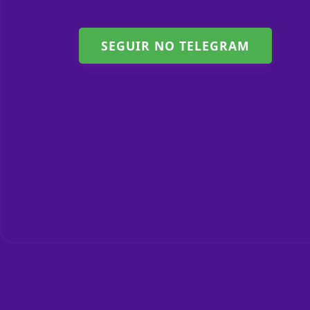
SEGUIR NO TELEGRAM