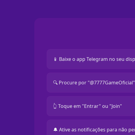
📱 Baixe o app Telegram no seu disp
🔍 Procure por "@7777GameOficial"
👆 Toque em "Entrar" ou "Join"
🔔 Ative as notificações para não p