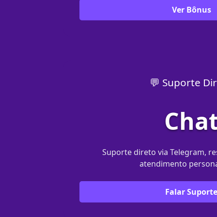
Ver Bônus
💬 Suporte Di
Cha
Suporte direto via Telegram, r
atendimento persona
Falar Suport