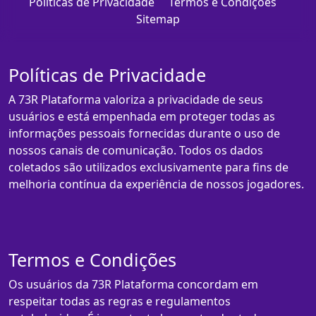
Políticas de Privacidade
Termos e Condições
Sitemap
Políticas de Privacidade
A 73R Plataforma valoriza a privacidade de seus
usuários e está empenhada em proteger todas as
informações pessoais fornecidas durante o uso de
nossos canais de comunicação. Todos os dados
coletados são utilizados exclusivamente para fins de
melhoria contínua da experiência de nossos jogadores.
Termos e Condições
Os usuários da 73R Plataforma concordam em
respeitar todas as regras e regulamentos