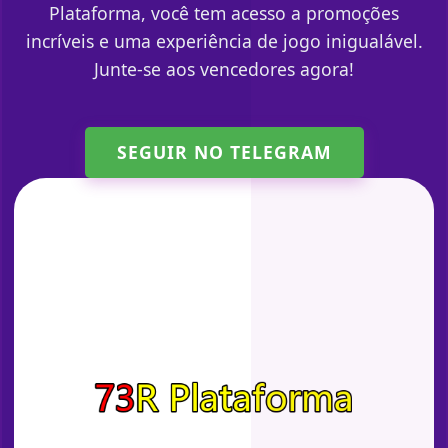
Plataforma, você tem acesso a promoções
incríveis e uma experiência de jogo inigualável.
Junte-se aos vencedores agora!
SEGUIR NO TELEGRAM