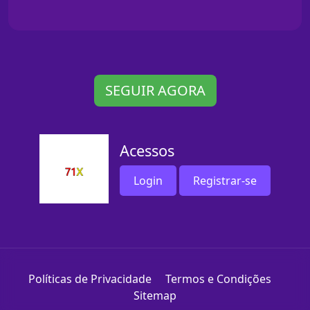
SEGUIR AGORA
Acessos
Login
Registrar-se
Políticas de Privacidade
Termos e Condições
Sitemap