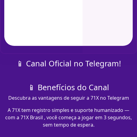
📱 Canal Oficial no Telegram!
📱 Benefícios do Canal
Descubra as vantagens de seguir a 71X no Telegram
A 71X tem registro simples e suporte humanizado —
com a 71X Brasil , você começa a jogar em 3 segundos,
sem tempo de espera.