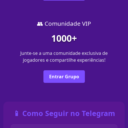
👥 Comunidade VIP
1000+
Junte-se a uma comunidade exclusiva de
jogadores e compartilhe experiências!
Entrar Grupo
📱 Como Seguir no Telegram