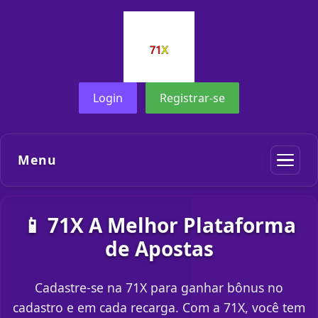
Login
Registrar-se
Menu
📱 71X A Melhor Plataforma
de Apostas
Cadastre-se na 71X para ganhar bônus no
cadastro e em cada recarga. Com a 71X, você tem