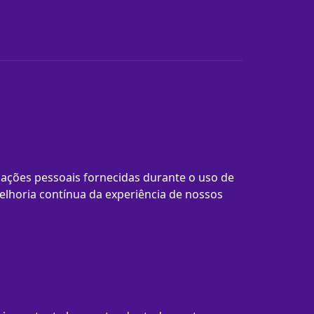
ações pessoais fornecidas durante o uso de
elhoria contínua da experiência de nossos