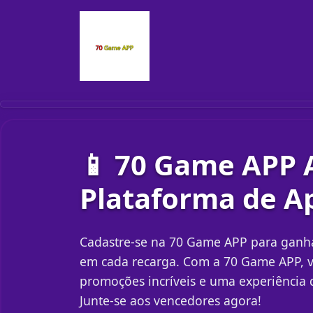
📱 70 Game APP 
Plataforma de A
Cadastre-se na 70 Game APP para ganha
em cada recarga. Com a 70 Game APP, v
promoções incríveis e uma experiência d
Junte-se aos vencedores agora!