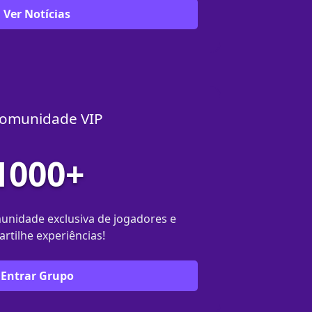
Ver Notícias
Comunidade VIP
1000+
unidade exclusiva de jogadores e
rtilhe experiências!
Entrar Grupo