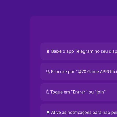
📱 Baixe o app Telegram no seu disp
🔍 Procure por "@70 Game APPOfici
👆 Toque em "Entrar" ou "Join"
🔔 Ative as notificações para não p