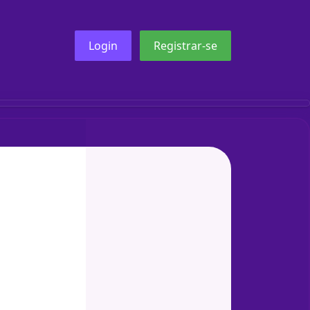
Login
Registrar-se