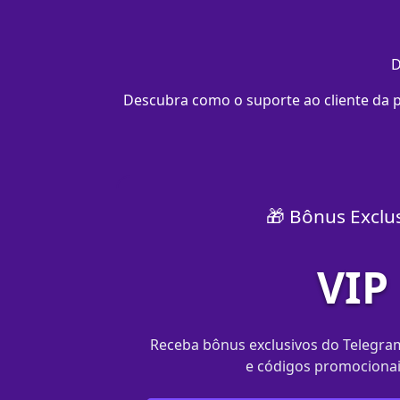
D
Descubra como o suporte ao cliente da 
🎁 Bônus Exclu
VIP
Receba bônus exclusivos do Telegra
e códigos promocionai