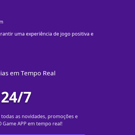
am
antir uma experiência de jogo positiva e
cias em Tempo Real
24/7
e todas as novidades, promoções e
0 Game APP em tempo real!