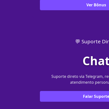
Ver Bônus
💬 Suporte Di
Cha
Suporte direto via Telegram, r
atendimento persona
Falar Suport