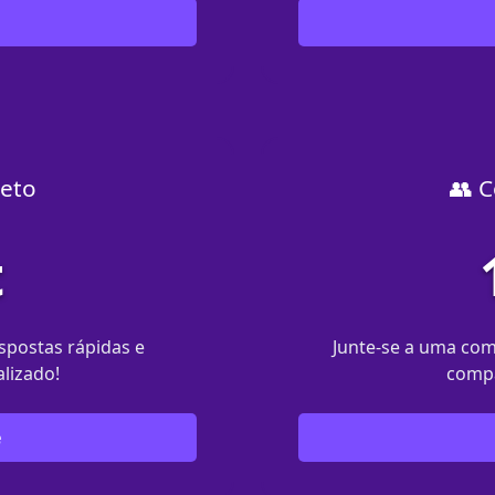
reto
👥 
t
espostas rápidas e
Junte-se a uma com
lizado!
compa
e