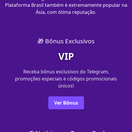
Plataforma Brasil também é extremamente popular na
Ásia, com ótima reputação.
🎁 Bônus Exclusivos
VIP
Receba bônus exclusivos do Telegram,
promoções especiais e códigos promocionais
únicos!
Ver Bônus