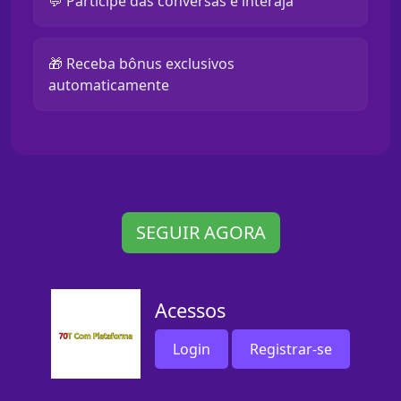
💬 Participe das conversas e interaja
🎁 Receba bônus exclusivos
automaticamente
SEGUIR AGORA
Acessos
Login
Registrar-se