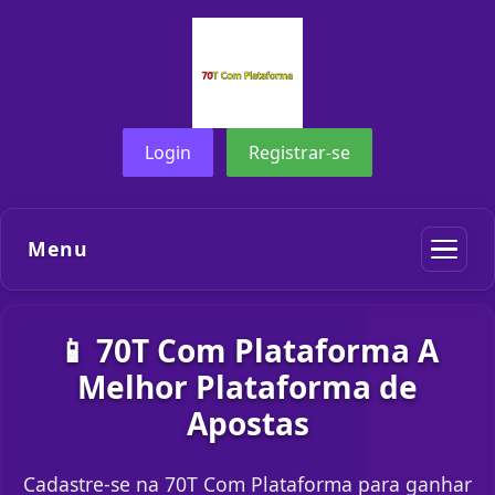
Login
Registrar-se
Menu
📱 70T Com Plataforma A
Melhor Plataforma de
Apostas
Cadastre-se na 70T Com Plataforma para ganhar