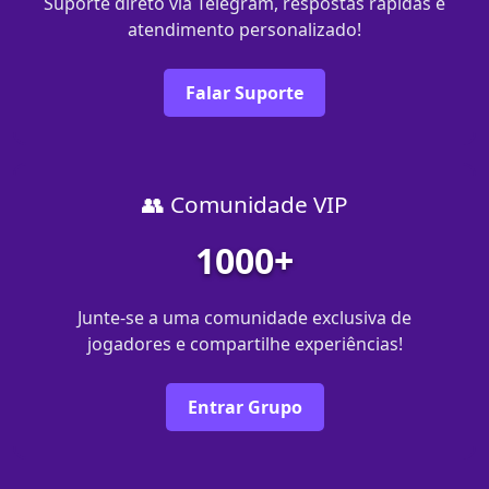
Suporte direto via Telegram, respostas rápidas e
atendimento personalizado!
Falar Suporte
👥 Comunidade VIP
1000+
Junte-se a uma comunidade exclusiva de
jogadores e compartilhe experiências!
Entrar Grupo