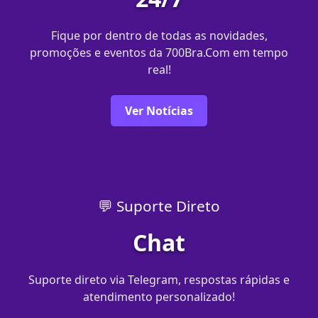
Fique por dentro de todas as novidades,
promoções e eventos da 700Bra.Com em tempo
real!
Ver Notícias
💬 Suporte Direto
Chat
Suporte direto via Telegram, respostas rápidas e
atendimento personalizado!