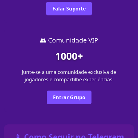
Falar Suporte
👥 Comunidade VIP
1000+
Junte-se a uma comunidade exclusiva de
jogadores e compartilhe experiências!
Entrar Grupo
📱 Como Seguir no Telegram