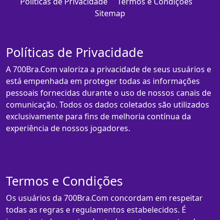
Políticas de Privacidade
Termos e Condições
Sitemap
Políticas de Privacidade
A 700Bra.Com valoriza a privacidade de seus usuários e
está empenhada em proteger todas as informações
pessoais fornecidas durante o uso de nossos canais de
comunicação. Todos os dados coletados são utilizados
exclusivamente para fins de melhoria contínua da
experiência de nossos jogadores.
Termos e Condições
Os usuários da 700Bra.Com concordam em respeitar
todas as regras e regulamentos estabelecidos. É