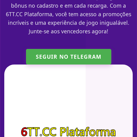
bônus no cadastro e em cada recarga. Com a
6TT.CC Plataforma, você tem acesso a promoções
incríveis e uma experiência de jogo inigualável.
Junte-se aos vencedores agora!
SEGUIR NO TELEGRAM