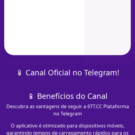
📱 Canal Oficial no Telegram!
📱 Benefícios do Canal
Descubra as vantagens de seguir a 6TT.CC Plataforma
no Telegram
O aplicativo é otimizado para dispositivos móveis,
garantindo tempos de carregamento rápidos para os