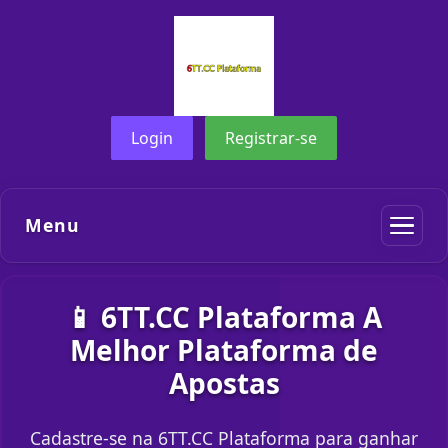
Login
Registrar-se
Menu
📱 6TT.CC Plataforma A
Melhor Plataforma de
Apostas
Cadastre-se na 6TT.CC Plataforma para ganhar