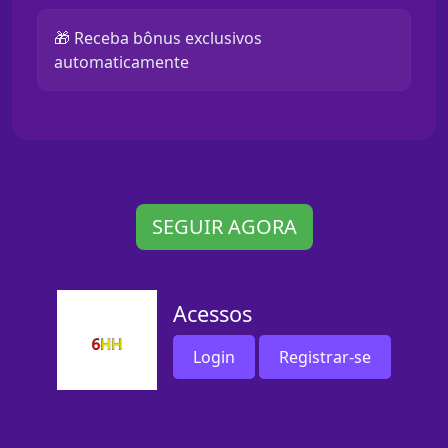
🎁 Receba bônus exclusivos
automaticamente
SEGUIR AGORA
Acessos
Login
Registrar-se