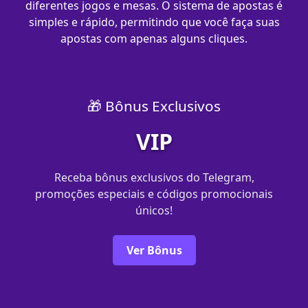
diferentes jogos e mesas. O sistema de apostas é
simples e rápido, permitindo que você faça suas
apostas com apenas alguns cliques.
🎁 Bônus Exclusivos
VIP
Receba bônus exclusivos do Telegram,
promoções especiais e códigos promocionais
únicos!
Ver Bônus