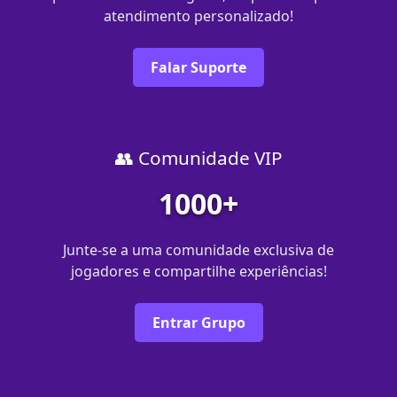
atendimento personalizado!
Falar Suporte
👥 Comunidade VIP
1000+
Junte-se a uma comunidade exclusiva de
jogadores e compartilhe experiências!
Entrar Grupo