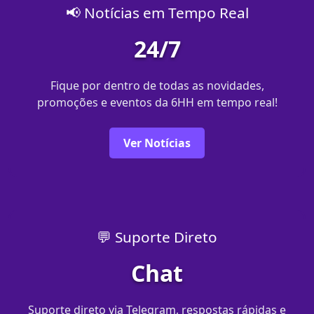
📢 Notícias em Tempo Real
24/7
Fique por dentro de todas as novidades,
promoções e eventos da 6HH em tempo real!
Ver Notícias
💬 Suporte Direto
Chat
Suporte direto via Telegram, respostas rápidas e