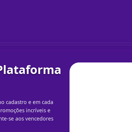
Plataforma
no cadastro e em cada
romoções incríveis e
unte-se aos vencedores