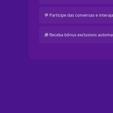
💬 Participe das conversas e interaj
🎁 Receba bônus exclusivos autom