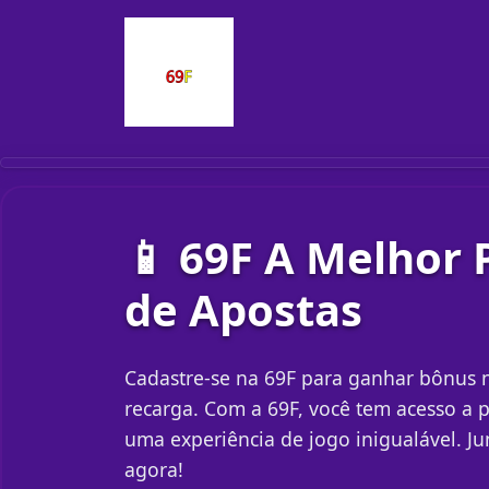
📱 69F A Melhor 
de Apostas
Cadastre-se na 69F para ganhar bônus 
recarga. Com a 69F, você tem acesso a p
uma experiência de jogo inigualável. J
agora!