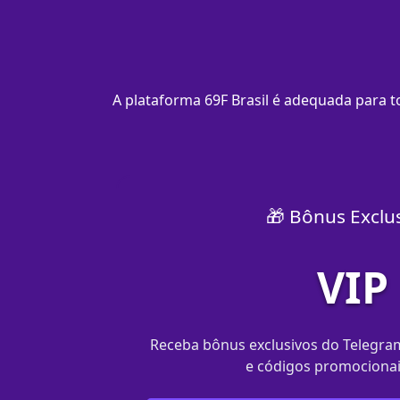
A plataforma 69F Brasil é adequada para 
🎁 Bônus Exclu
VIP
Receba bônus exclusivos do Telegra
e códigos promocionai