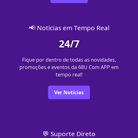
📢 Notícias em Tempo Real
24/7
Fique por dentro de todas as novidades,
promoções e eventos da 68U Com APP em
tempo real!
Ver Notícias
💬 Suporte Direto