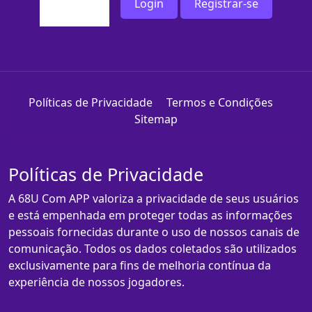
Login
Registrar-se
Políticas de Privacidade
Termos e Condições
Sitemap
Políticas de Privacidade
A 68U Com APP valoriza a privacidade de seus usuários
e está empenhada em proteger todas as informações
pessoais fornecidas durante o uso de nossos canais de
comunicação. Todos os dados coletados são utilizados
exclusivamente para fins de melhoria contínua da
experiência de nossos jogadores.