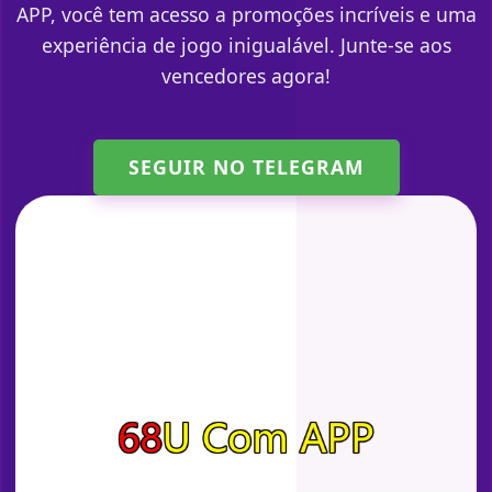
APP, você tem acesso a promoções incríveis e uma
experiência de jogo inigualável. Junte-se aos
vencedores agora!
SEGUIR NO TELEGRAM