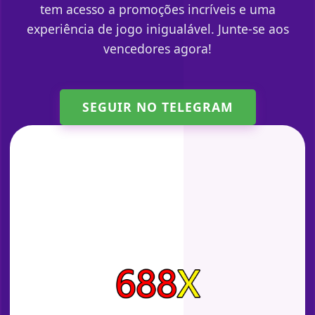
tem acesso a promoções incríveis e uma
experiência de jogo inigualável. Junte-se aos
vencedores agora!
SEGUIR NO TELEGRAM