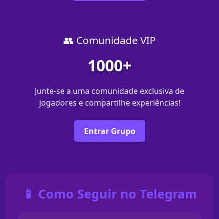
👥 Comunidade VIP
1000+
Junte-se a uma comunidade exclusiva de
jogadores e compartilhe experiências!
Entrar Grupo
📱 Como Seguir no Telegram