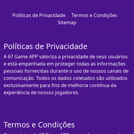
Políticas de Privacidade
Termos e Condições
Sitemap
Políticas de Privacidade
A 67 Game APP valoriza a privacidade de seus usuários
e está empenhada em proteger todas as informações
pessoais fornecidas durante o uso de nossos canais de
comunicação. Todos os dados coletados são utilizados
exclusivamente para fins de melhoria contínua da
experiência de nossos jogadores.
Termos e Condições