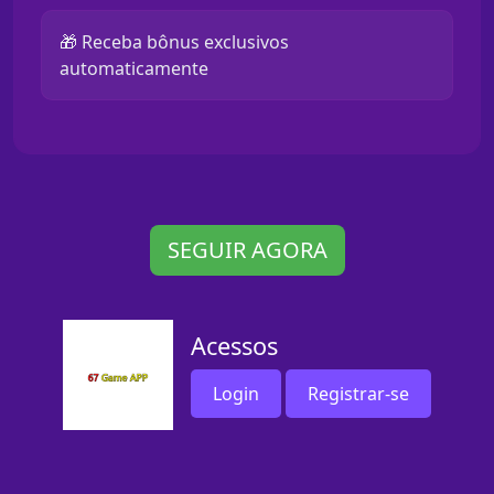
🎁 Receba bônus exclusivos
automaticamente
SEGUIR AGORA
Acessos
Login
Registrar-se