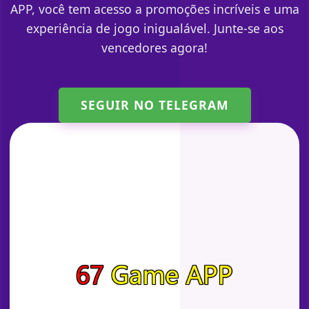
APP, você tem acesso a promoções incríveis e uma
experiência de jogo inigualável. Junte-se aos
vencedores agora!
SEGUIR NO TELEGRAM