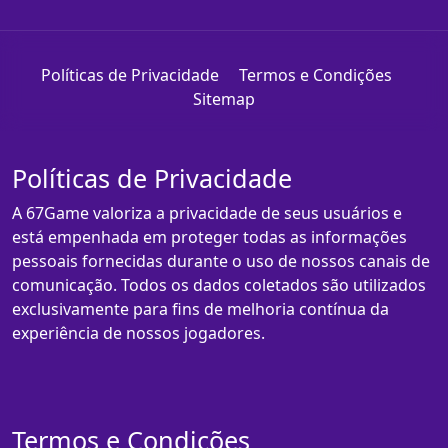
Políticas de Privacidade
Termos e Condições
Sitemap
Políticas de Privacidade
A 67Game valoriza a privacidade de seus usuários e
está empenhada em proteger todas as informações
pessoais fornecidas durante o uso de nossos canais de
comunicação. Todos os dados coletados são utilizados
exclusivamente para fins de melhoria contínua da
experiência de nossos jogadores.
Termos e Condições