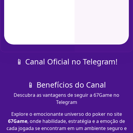
📱 Canal Oficial no Telegram!
📱 Benefícios do Canal
Descubra as vantagens de seguir a 67Game no
Telegram
Explore o emocionante universo do poker no site
67Game
, onde habilidade, estratégia e a emoção de
cada jogada se encontram em um ambiente seguro e