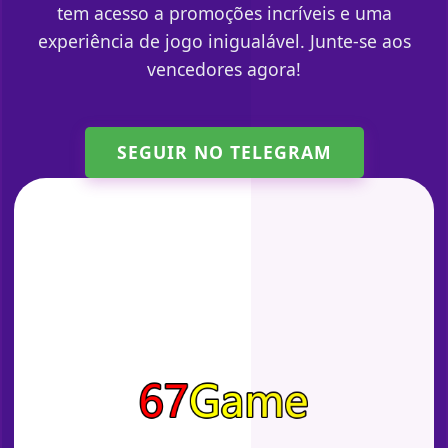
tem acesso a promoções incríveis e uma
experiência de jogo inigualável. Junte-se aos
vencedores agora!
SEGUIR NO TELEGRAM