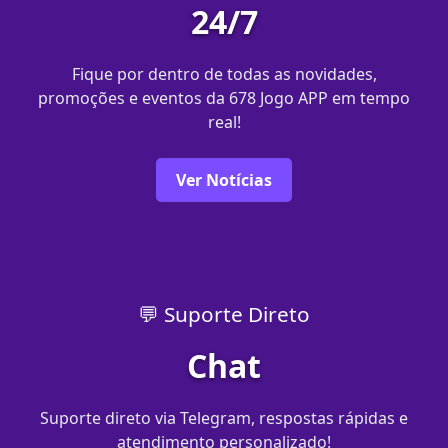
24/7
Fique por dentro de todas as novidades,
promoções e eventos da 678 Jogo APP em tempo
real!
Ver Notícias
💬 Suporte Direto
Chat
Suporte direto via Telegram, respostas rápidas e
atendimento personalizado!