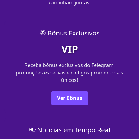
caminham juntas.
🎁 Bônus Exclusivos
VIP
Receba bônus exclusivos do Telegram,
promoções especiais e códigos promocionais
únicos!
Ver Bônus
📢 Notícias em Tempo Real