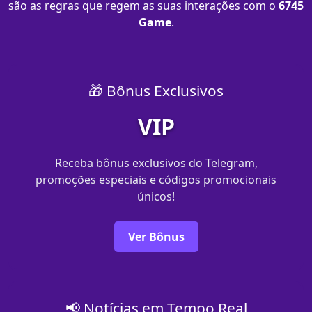
são as regras que regem as suas interações com o
6745
Game
.
🎁 Bônus Exclusivos
VIP
Receba bônus exclusivos do Telegram,
promoções especiais e códigos promocionais
únicos!
Ver Bônus
📢 Notícias em Tempo Real