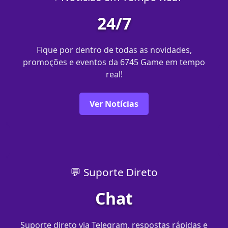
24/7
Fique por dentro de todas as novidades,
promoções e eventos da 6745 Game em tempo
real!
Ver Notícias
💬 Suporte Direto
Chat
Suporte direto via Telegram, respostas rápidas e