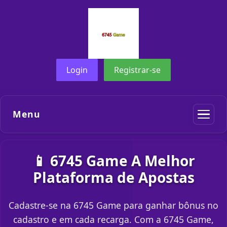
Login
Registrar-se
Menu
📱 6745 Game A Melhor
Plataforma de Apostas
Cadastre-se na 6745 Game para ganhar bônus no
cadastro e em cada recarga. Com a 6745 Game,