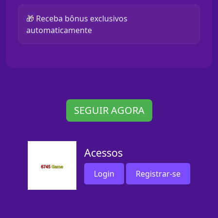
🎁 Receba bônus exclusivos
automaticamente
SEGUIR AGORA
Acessos
Login
Registrar-se