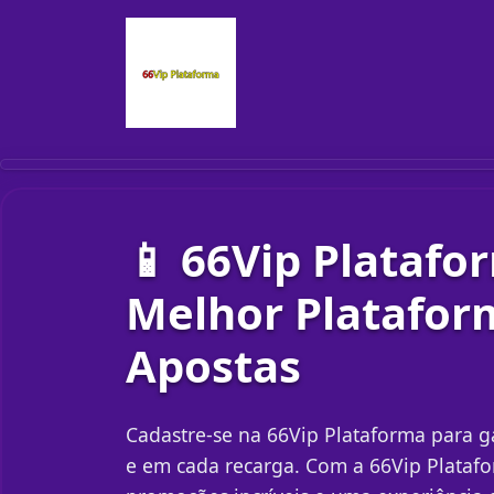
📱 66Vip Platafo
Melhor Platafor
Apostas
Cadastre-se na 66Vip Plataforma para 
e em cada recarga. Com a 66Vip Platafo