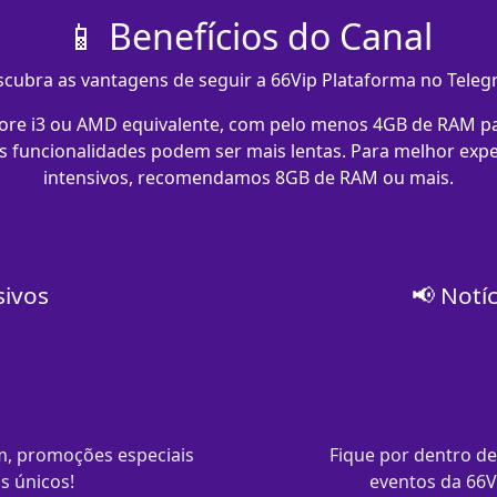
📱 Benefícios do Canal
cubra as vantagens de seguir a 66Vip Plataforma no Tele
re i3 ou AMD equivalente, com pelo menos 4GB de RAM par
funcionalidades podem ser mais lentas. Para melhor exper
intensivos, recomendamos 8GB de RAM ou mais.
sivos
📢 Notí
m, promoções especiais
Fique por dentro d
s únicos!
eventos da 66V