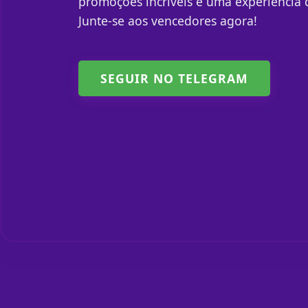
promoções incríveis e uma experiência d
Junte-se aos vencedores agora!
SEGUIR NO TELEGRAM