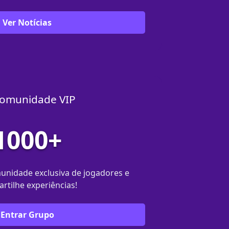
Ver Notícias
Comunidade VIP
1000+
unidade exclusiva de jogadores e
rtilhe experiências!
Entrar Grupo