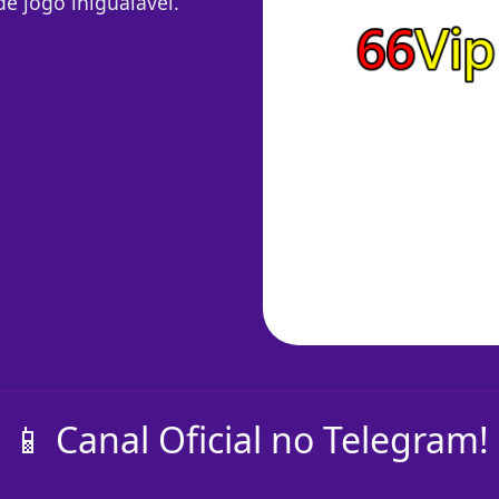
e jogo inigualável.
📱 Canal Oficial no Telegram!