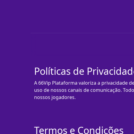
Políticas de Privacida
A 66Vip Plataforma valoriza a privacidade 
uso de nossos canais de comunicação. Todos
nossos jogadores.
Termos e Condições