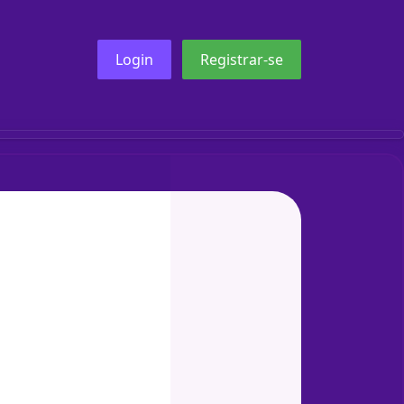
Login
Registrar-se