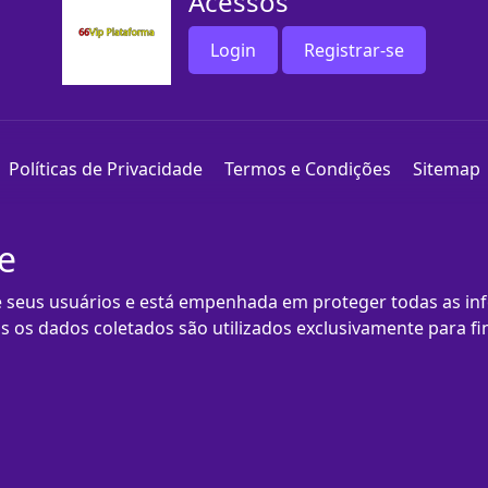
Acessos
Login
Registrar-se
Políticas de Privacidade
Termos e Condições
Sitemap
de
de seus usuários e está empenhada em proteger todas as i
 os dados coletados são utilizados exclusivamente para fi