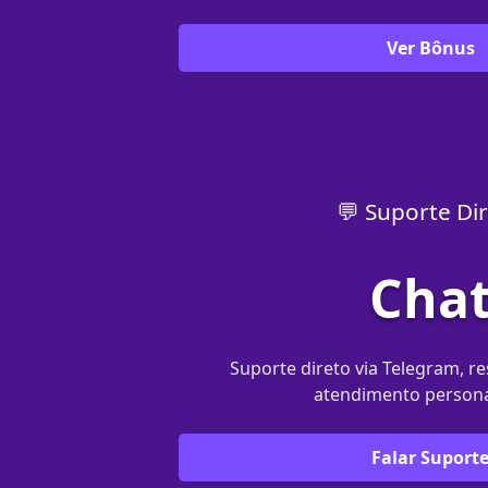
Ver Bônus
💬 Suporte Di
Cha
Suporte direto via Telegram, r
atendimento persona
Falar Suport