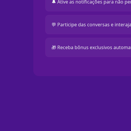
🔔 Ative as notificações para não p
💬 Participe das conversas e interaj
🎁 Receba bônus exclusivos autom