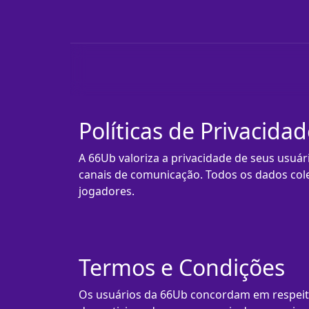
Políticas de Privacida
A 66Ub valoriza a privacidade de seus usuá
canais de comunicação. Todos os dados cole
jogadores.
Termos e Condições
Os usuários da 66Ub concordam em respeitar