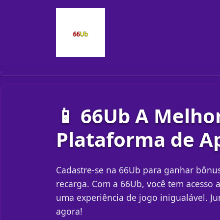
📱 66Ub A Melho
Plataforma de A
Cadastre-se na 66Ub para ganhar bônus
recarga. Com a 66Ub, você tem acesso a
uma experiência de jogo inigualável. J
agora!