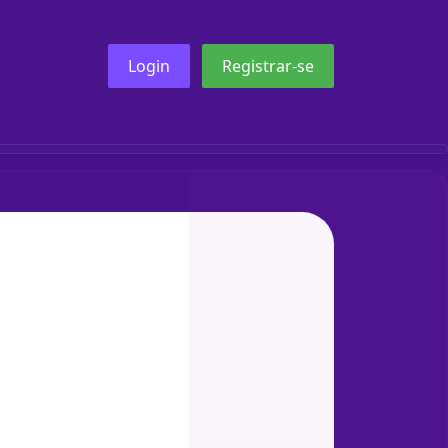
Login
Registrar-se