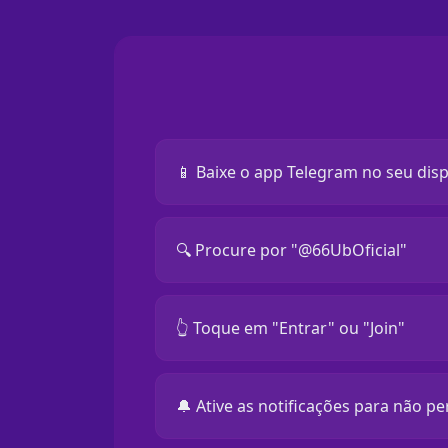
📱 Baixe o app Telegram no seu disp
🔍 Procure por "@66UbOficial"
👆 Toque em "Entrar" ou "Join"
🔔 Ative as notificações para não p