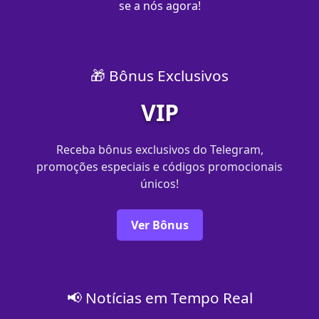
se a nós agora!
🎁 Bônus Exclusivos
VIP
Receba bônus exclusivos do Telegram,
promoções especiais e códigos promocionais
únicos!
Ver Bônus
📢 Notícias em Tempo Real