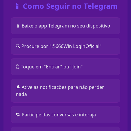
📱 Como Seguir no Telegram
📱 Baixe o app Telegram no seu dispositivo
🔍 Procure por "@666Win LoginOficial"
👆 Toque em "Entrar" ou "Join"
🔔 Ative as notificações para não perder
nada
💬 Participe das conversas e interaja