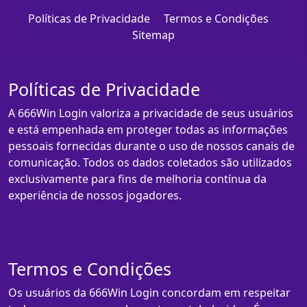
Políticas de Privacidade
Termos e Condições
Sitemap
Políticas de Privacidade
A 666Win Login valoriza a privacidade de seus usuários
e está empenhada em proteger todas as informações
pessoais fornecidas durante o uso de nossos canais de
comunicação. Todos os dados coletados são utilizados
exclusivamente para fins de melhoria contínua da
experiência de nossos jogadores.
Termos e Condições
Os usuários da 666Win Login concordam em respeitar