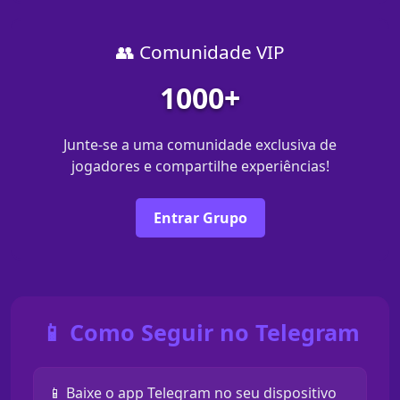
👥 Comunidade VIP
1000+
Junte-se a uma comunidade exclusiva de
jogadores e compartilhe experiências!
Entrar Grupo
📱 Como Seguir no Telegram
📱 Baixe o app Telegram no seu dispositivo