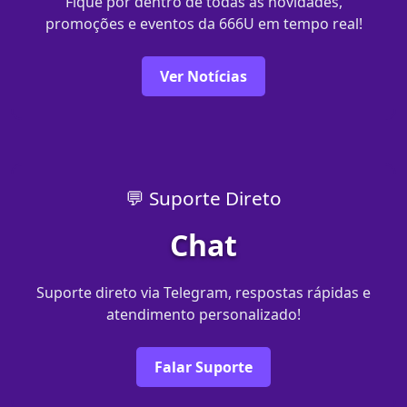
Fique por dentro de todas as novidades,
promoções e eventos da 666U em tempo real!
Ver Notícias
💬 Suporte Direto
Chat
Suporte direto via Telegram, respostas rápidas e
atendimento personalizado!
Falar Suporte