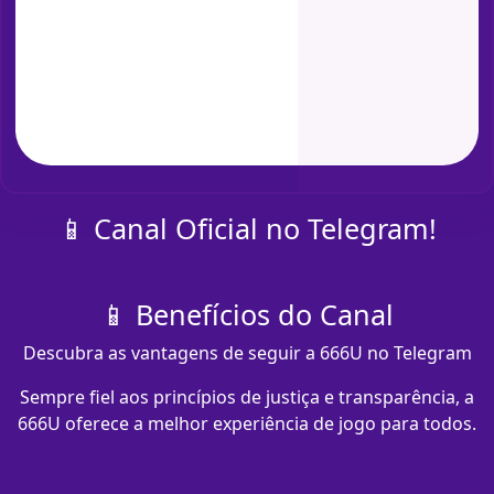
📱 Canal Oficial no Telegram!
📱 Benefícios do Canal
Descubra as vantagens de seguir a 666U no Telegram
Sempre fiel aos princípios de justiça e transparência, a
666U oferece a melhor experiência de jogo para todos.