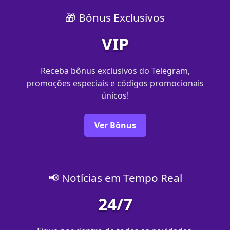
🎁 Bônus Exclusivos
VIP
Receba bônus exclusivos do Telegram,
promoções especiais e códigos promocionais
únicos!
Ver Bônus
📢 Notícias em Tempo Real
24/7