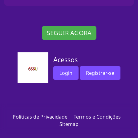
SEGUIR AGORA
Acessos
Login
Registrar-se
Políticas de Privacidade
Termos e Condições
Sitemap