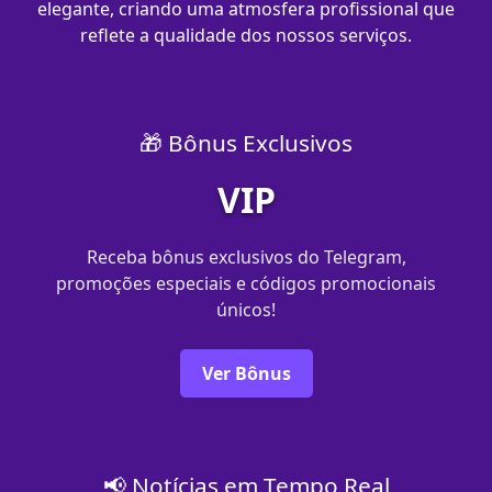
elegante, criando uma atmosfera profissional que
reflete a qualidade dos nossos serviços.
🎁 Bônus Exclusivos
VIP
Receba bônus exclusivos do Telegram,
promoções especiais e códigos promocionais
únicos!
Ver Bônus
📢 Notícias em Tempo Real