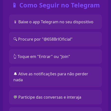
📱 Como Seguir no Telegram
📱 Baixe o app Telegram no seu dispositivo
🔍 Procure por "@658BrlOficial"
👆 Toque em "Entrar" ou "Join"
🔔 Ative as notificações para não perder
nada
💬 Participe das conversas e interaja