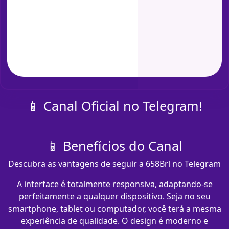
📱 Canal Oficial no Telegram!
📱 Benefícios do Canal
Descubra as vantagens de seguir a 658Brl no Telegram
A interface é totalmente responsiva, adaptando-se
perfeitamente a qualquer dispositivo. Seja no seu
smartphone, tablet ou computador, você terá a mesma
experiência de qualidade. O design é moderno e