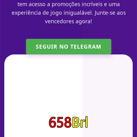
tem acesso a promoções incríveis e uma
experiência de jogo inigualável. Junte-se aos
vencedores agora!
SEGUIR NO TELEGRAM