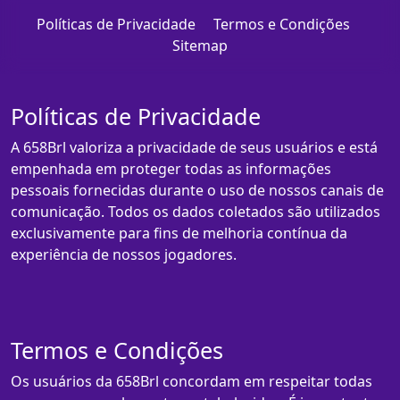
Políticas de Privacidade
Termos e Condições
Sitemap
Políticas de Privacidade
A 658Brl valoriza a privacidade de seus usuários e está
empenhada em proteger todas as informações
pessoais fornecidas durante o uso de nossos canais de
comunicação. Todos os dados coletados são utilizados
exclusivamente para fins de melhoria contínua da
experiência de nossos jogadores.
Termos e Condições
Os usuários da 658Brl concordam em respeitar todas