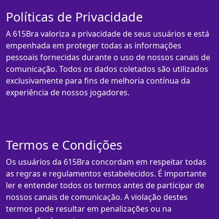
Políticas de Privacidade
A 615Bra valoriza a privacidade de seus usuários e está
empenhada em proteger todas as informações
pessoais fornecidas durante o uso de nossos canais de
comunicação. Todos os dados coletados são utilizados
exclusivamente para fins de melhoria contínua da
experiência de nossos jogadores.
Termos e Condições
Os usuários da 615Bra concordam em respeitar todas
as regras e regulamentos estabelecidos. É importante
ler e entender todos os termos antes de participar de
nossos canais de comunicação. A violação destes
termos pode resultar em penalizações ou na