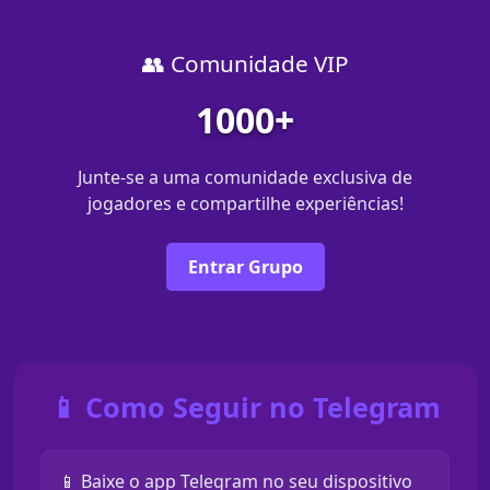
👥 Comunidade VIP
1000+
Junte-se a uma comunidade exclusiva de
jogadores e compartilhe experiências!
Entrar Grupo
📱 Como Seguir no Telegram
📱 Baixe o app Telegram no seu dispositivo