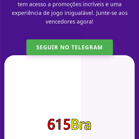
tem acesso a promoções incríveis e uma
experiência de jogo inigualável. Junte-se aos
vencedores agora!
SEGUIR NO TELEGRAM