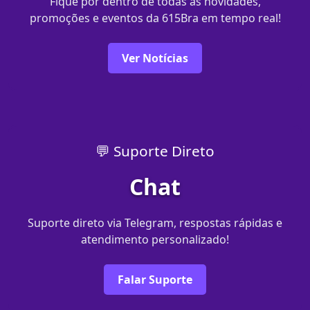
Fique por dentro de todas as novidades,
promoções e eventos da 615Bra em tempo real!
Ver Notícias
💬 Suporte Direto
Chat
Suporte direto via Telegram, respostas rápidas e
atendimento personalizado!
Falar Suporte