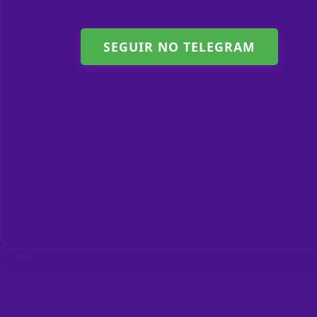
SEGUIR NO TELEGRAM