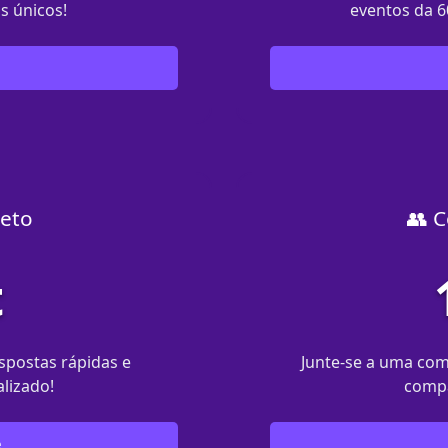
s únicos!
eventos da 
reto
👥 
t
espostas rápidas e
Junte-se a uma com
lizado!
compa
e