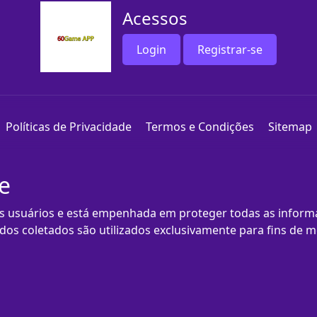
Acessos
Login
Registrar-se
Políticas de Privacidade
Termos e Condições
Sitemap
de
us usuários e está empenhada em proteger todas as inform
os coletados são utilizados exclusivamente para fins de m