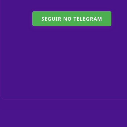
SEGUIR NO TELEGRAM